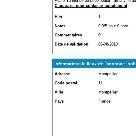
Visiter l'annonce de bobolebulot , de la ville d
Cliquez ici pour contacter bobolebulot
Hits
1
Notes
0.0/5 pour 0 note
Commentaires
0
Date de validation
06-08-2010
Informations le lieux de l'annonce: bo
Adresse
Montpellier
Code postal
11
Ville
Montpellier
Pays
France