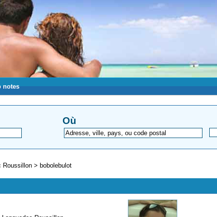
 notes
Où
 Roussillon
>
bobolebulot