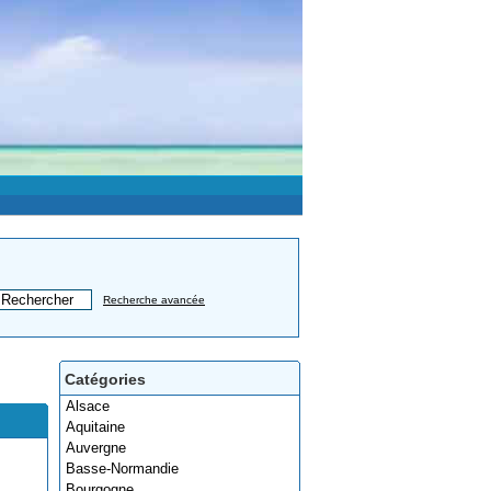
Recherche avancée
Catégories
Alsace
Aquitaine
Auvergne
Basse-Normandie
Bourgogne