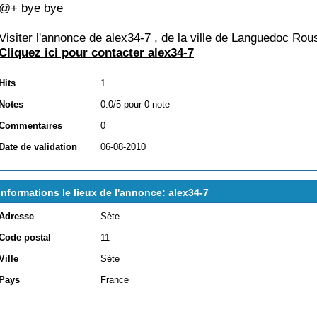
@+ bye bye
Visiter l'annonce de alex34-7 , de la ville de
Languedoc Rous
Cliquez ici pour contacter alex34-7
Hits
1
Notes
0.0/5 pour 0 note
Commentaires
0
Date de validation
06-08-2010
Informations le lieux de l'annonce: alex34-7
Adresse
Sète
Code postal
11
Ville
Sète
Pays
France