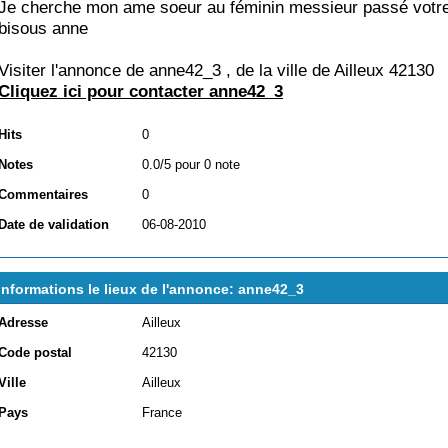
Je cherche mon ame soeur au féminin messieur passé votr
bisous anne
Visiter l'annonce de anne42_3 , de la ville de
Ailleux 42130
Cliquez ici pour contacter anne42_3
Hits
0
Notes
0.0/5 pour 0 note
Commentaires
0
Date de validation
06-08-2010
Informations le lieux de l'annonce: anne42_3
Adresse
Ailleux
Code postal
42130
Ville
Ailleux
Pays
France