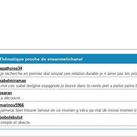
Thématique proche de erwanmelichanel
agathoise34
je recherche en premier dial simpat une relation durable je n aime pas les pris
sabelmiramas
moi ces sabel dorigine espagnole je bosse dans la vente pret a porter jaime bcp
searan
a découvrir...
marinou5966
jaimerai bien trouver lamour en ce momen g vécu pa mal de movai momen é g
bobolebulot
simple et directe