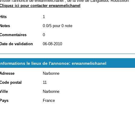
Visiter l'annonce de erwanmelichanel , de la ville de
Languedoc Roussillon
Cliquez ici pour contacter erwanmelichanel
Hits
1
Notes
0.0/5 pour 0 note
Commentaires
0
Date de validation
06-08-2010
Informations le lieux de l'annonce: erwanmelichanel
Adresse
Narbonne
Code postal
11
Ville
Narbonne
Pays
France