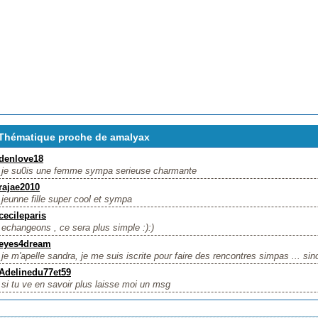
Thématique proche de amalyax
denlove18
je su0is une femme sympa serieuse charmante
rajae2010
jeunne fille super cool et sympa
cecileparis
echangeons , ce sera plus simple :):)
eyes4dream
je m'apelle sandra, je me suis iscrite pour faire des rencontres simpas ... sino
Adelinedu77et59
si tu ve en savoir plus laisse moi un msg