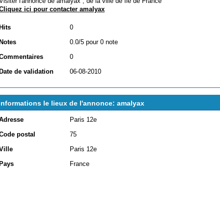
Visiter l'annonce de amalyax , de la ville de
Ile de France
Cliquez ici pour contacter amalyax
Hits
0
Notes
0.0/5 pour 0 note
Commentaires
0
Date de validation
06-08-2010
Informations le lieux de l'annonce: amalyax
Adresse
Paris 12e
Code postal
75
Ville
Paris 12e
Pays
France