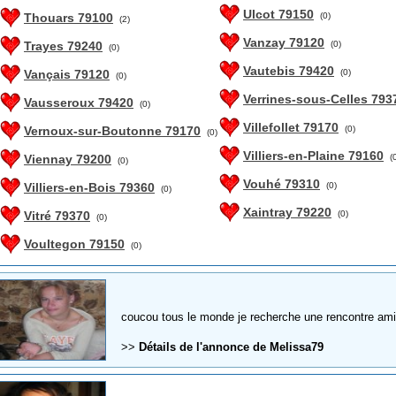
Ulcot 79150
Thouars 79100
(0)
(2)
Vanzay 79120
Trayes 79240
(0)
(0)
Vautebis 79420
Vançais 79120
(0)
(0)
Verrines-sous-Celles 793
Vausseroux 79420
(0)
Villefollet 79170
Vernoux-sur-Boutonne 79170
(0)
(0)
Villiers-en-Plaine 79160
Viennay 79200
(
(0)
Vouhé 79310
Villiers-en-Bois 79360
(0)
(0)
Xaintray 79220
Vitré 79370
(0)
(0)
Voultegon 79150
(0)
coucou tous le monde je recherche une rencontre am
>>
Détails de l'annonce de Melissa79