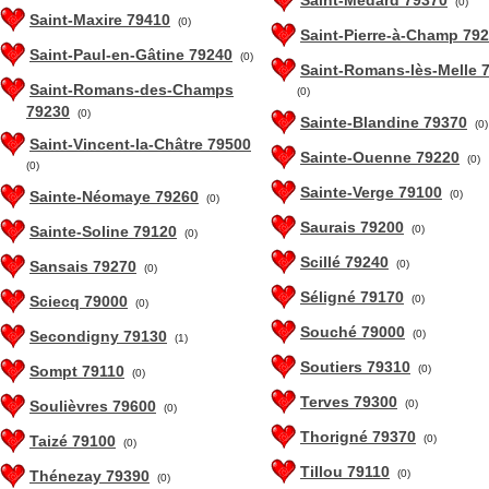
Saint-Médard 79370
(0)
Saint-Maxire 79410
(0)
Saint-Pierre-à-Champ 79
Saint-Paul-en-Gâtine 79240
(0)
Saint-Romans-lès-Melle 
Saint-Romans-des-Champs
(0)
79230
(0)
Sainte-Blandine 79370
(0)
Saint-Vincent-la-Châtre 79500
Sainte-Ouenne 79220
(0)
(0)
Sainte-Verge 79100
Sainte-Néomaye 79260
(0)
(0)
Saurais 79200
Sainte-Soline 79120
(0)
(0)
Scillé 79240
Sansais 79270
(0)
(0)
Séligné 79170
Sciecq 79000
(0)
(0)
Souché 79000
Secondigny 79130
(0)
(1)
Soutiers 79310
Sompt 79110
(0)
(0)
Terves 79300
Soulièvres 79600
(0)
(0)
Thorigné 79370
Taizé 79100
(0)
(0)
Tillou 79110
Thénezay 79390
(0)
(0)