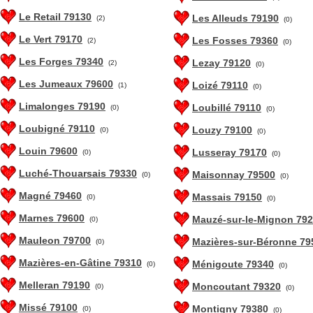
Le Retail 79130
Les Alleuds 79190
(2)
(0)
Le Vert 79170
Les Fosses 79360
(2)
(0)
Les Forges 79340
Lezay 79120
(2)
(0)
Les Jumeaux 79600
Loizé 79110
(1)
(0)
Limalonges 79190
Loubillé 79110
(0)
(0)
Loubigné 79110
Louzy 79100
(0)
(0)
Louin 79600
Lusseray 79170
(0)
(0)
Luché-Thouarsais 79330
Maisonnay 79500
(0)
(0)
Magné 79460
Massais 79150
(0)
(0)
Marnes 79600
Mauzé-sur-le-Mignon 79
(0)
Mauleon 79700
Mazières-sur-Béronne 79
(0)
Mazières-en-Gâtine 79310
Ménigoute 79340
(0)
(0)
Melleran 79190
Moncoutant 79320
(0)
(0)
Missé 79100
Montigny 79380
(0)
(0)