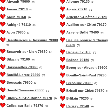
Airvault 79600
Allonne 79130
(0)
(0)
Amuré 79210
Arçais 79210
(0)
(0)
Ardin 79160
Argenton-Château 79150
(0)
Aubigné 79110
Availles-sur-Chizé 79170
(0)
Avon 79800
Azay-le-Brûlé 79400
(0)
(0)
Beaulieu-sous-Bressuire 79300
Beaulieu-sous-Parthenay
79420
(0)
(0)
Beauvoir-sur-Niort 79360
Béceleuf 79160
(0)
(0)
Bilazais 79100
Boësse 79150
(0)
(0)
Boisserolles 79360
Borcq-sur-Airvault 79600
(0)
Bouillé-Loretz 79290
Bouillé-Saint-Paul 79290
(0)
Boussais 79600
Bressuire 79300
(0)
(1)
Breuil-Chaussée 79300
Brieuil-sur-Chizé 79170
(0)
(0
Brioux-sur-Boutonne 79170
Brûlain 79230
(0)
(0)
Celles-sur-Belle 79370
Cerizay 79140
(0)
(0)