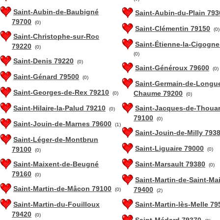
Saint-Aubin-de-Baubigné
Saint-Aubin-du-Plain 793
79700
(0)
Saint-Clémentin 79150
(0)
Saint-Christophe-sur-Roc
Saint-Étienne-la-Cigogne
79220
(0)
(0)
Saint-Denis 79220
(0)
Saint-Généroux 79600
(0)
Saint-Génard 79500
(0)
Saint-Germain-de-Longu
Saint-Georges-de-Rex 79210
Chaume 79200
(0)
(0)
Saint-Hilaire-la-Palud 79210
Saint-Jacques-de-Thoua
(0)
79100
(0)
Saint-Jouin-de-Marnes 79600
(1)
Saint-Jouin-de-Milly 793
Saint-Léger-de-Montbrun
Saint-Liguaire 79000
79100
(0)
(0)
Saint-Maixent-de-Beugné
Saint-Marsault 79380
(0)
79160
(0)
Saint-Martin-de-Saint-Ma
Saint-Martin-de-Mâcon 79100
79400
(0)
(2)
Saint-Martin-du-Fouilloux
Saint-Martin-lès-Melle 79
79420
(0)