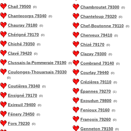
Chail 79500
Chambroutet 79300
(0)
(0)
Chantecorps 79340
Chanteloup 79320
(0)
(0)
Chauray 79180
Chef-Boutonne 79110
(0)
(0)
Chérigné 79170
Cherveux 79410
(0)
(0)
Chiché 79350
Chizé 79170
(0)
(0)
Clavé 79420
Clazay 79300
(0)
(0)
Clussais-la-Pommeraie 79190
Combrand 79140
(0)
(0)
Coulonges-Thouarsais 79330
Courlay 79440
(0)
(0)
Crézières 79110
(0)
Coutières 79340
(0)
Épannes 79270
(1)
Ensigné 79170
(0)
Exoudun 79800
(0)
Exireuil 79400
(0)
Fenioux 79160
(0)
Fénery 79450
(0)
François 79260
(0)
Fors 79230
(0)
Genneton 79150
(0)