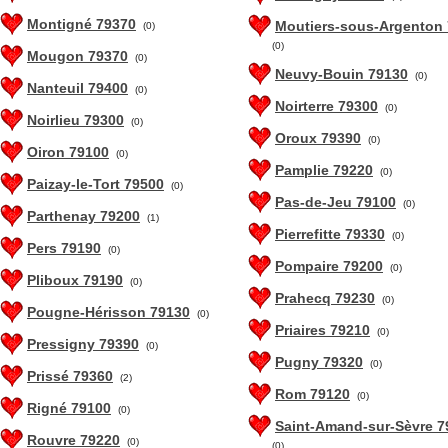
Montigné 79370
Moutiers-sous-Argenton
(0)
(0)
Mougon 79370
(0)
Neuvy-Bouin 79130
(0)
Nanteuil 79400
(0)
Noirterre 79300
(0)
Noirlieu 79300
(0)
Oroux 79390
(0)
Oiron 79100
(0)
Pamplie 79220
(0)
Paizay-le-Tort 79500
(0)
Pas-de-Jeu 79100
(0)
Parthenay 79200
(1)
Pierrefitte 79330
(0)
Pers 79190
(0)
Pompaire 79200
(0)
Pliboux 79190
(0)
Prahecq 79230
(0)
Pougne-Hérisson 79130
(0)
Priaires 79210
(0)
Pressigny 79390
(0)
Pugny 79320
(0)
Prissé 79360
(2)
Rom 79120
(0)
Rigné 79100
(0)
Saint-Amand-sur-Sèvre 7
Rouvre 79220
(0)
(0)