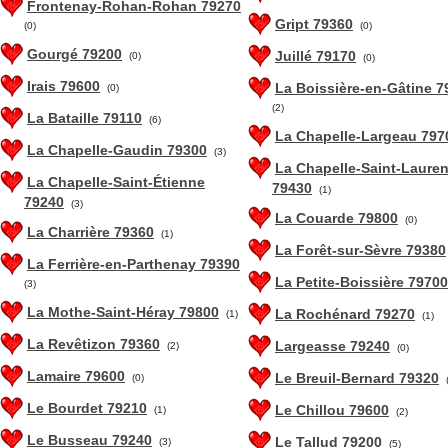
Frontenay-Rohan-Rohan 79270
Gript 79360
(0)
(0)
Gourgé 79200
Juillé 79170
(0)
(0)
Irais 79600
La Boissière-en-Gâtine 7
(0)
(2)
La Bataille 79110
(6)
La Chapelle-Largeau 797
La Chapelle-Gaudin 79300
(3)
La Chapelle-Saint-Lauren
La Chapelle-Saint-Étienne
79430
(1)
79240
(3)
La Couarde 79800
(0)
La Charrière 79360
(1)
La Forêt-sur-Sèvre 79380
La Ferrière-en-Parthenay 79390
La Petite-Boissière 79700
(3)
La Mothe-Saint-Héray 79800
La Rochénard 79270
(1)
(1)
La Revêtizon 79360
Largeasse 79240
(2)
(0)
Lamaire 79600
Le Breuil-Bernard 79320
(0)
Le Bourdet 79210
Le Chillou 79600
(1)
(2)
Le Busseau 79240
Le Tallud 79200
(3)
(5)