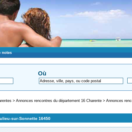
 notes
Où
arentes
>
Annonces rencontres du département 16 Charente
>
Annonces renc
aulieu-sur-Sonnette 16450