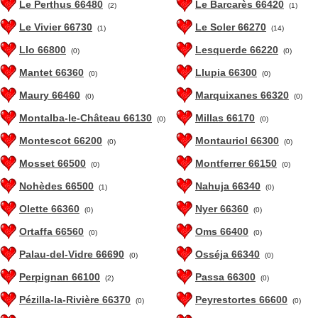
Le Perthus 66480
Le Barcarès 66420
(2)
(1)
Le Vivier 66730
Le Soler 66270
(1)
(14)
Llo 66800
Lesquerde 66220
(0)
(0)
Mantet 66360
Llupia 66300
(0)
(0)
Maury 66460
Marquixanes 66320
(0)
(0)
Montalba-le-Château 66130
Millas 66170
(0)
(0)
Montescot 66200
Montauriol 66300
(0)
(0)
Mosset 66500
Montferrer 66150
(0)
(0)
Nohèdes 66500
Nahuja 66340
(1)
(0)
Olette 66360
Nyer 66360
(0)
(0)
Ortaffa 66560
Oms 66400
(0)
(0)
Palau-del-Vidre 66690
Osséja 66340
(0)
(0)
Perpignan 66100
Passa 66300
(2)
(0)
Pézilla-la-Rivière 66370
Peyrestortes 66600
(0)
(0)