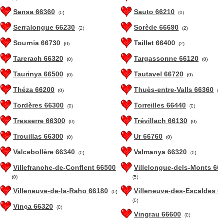
Sansa 66360
Sauto 66210
(0)
(0)
Serralongue 66230
Sorède 66690
(2)
(2)
Sournia 66730
Taillet 66400
(0)
(2)
Tarerach 66320
Targassonne 66120
(0)
(0)
Taurinya 66500
Tautavel 66720
(0)
(0)
Théza 66200
Thuès-entre-Valls 66360
(0)
Tordères 66300
Torreilles 66440
(0)
(0)
Tresserre 66300
Trévillach 66130
(0)
(0)
Trouillas 66300
Ur 66760
(0)
(0)
Valcebollère 66340
Valmanya 66320
(0)
(0)
Villefranche-de-Conflent 66500
Villelongue-dels-Monts 
(0)
(5)
Villeneuve-de-la-Raho 66180
Villeneuve-des-Escaldes
(0)
(0)
Vinça 66320
(0)
Vingrau 66600
(0)