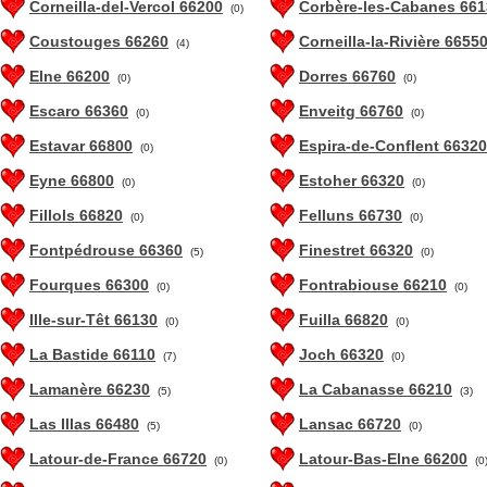
Corneilla-del-Vercol 66200
Corbère-les-Cabanes 661
(0)
Coustouges 66260
Corneilla-la-Rivière 6655
(4)
Elne 66200
Dorres 66760
(0)
(0)
Escaro 66360
Enveitg 66760
(0)
(0)
Estavar 66800
Espira-de-Conflent 66320
(0)
Eyne 66800
Estoher 66320
(0)
(0)
Fillols 66820
Felluns 66730
(0)
(0)
Fontpédrouse 66360
Finestret 66320
(5)
(0)
Fourques 66300
Fontrabiouse 66210
(0)
(0)
Ille-sur-Têt 66130
Fuilla 66820
(0)
(0)
La Bastide 66110
Joch 66320
(7)
(0)
Lamanère 66230
La Cabanasse 66210
(5)
(3)
Las Illas 66480
Lansac 66720
(5)
(0)
Latour-de-France 66720
Latour-Bas-Elne 66200
(0)
(0