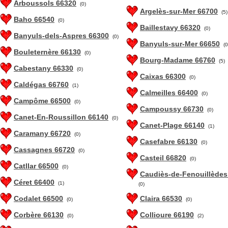
Arboussols 66320
(0)
Argelès-sur-Mer 66700
(5)
Baho 66540
(0)
Baillestavy 66320
(0)
Banyuls-dels-Aspres 66300
(0)
Banyuls-sur-Mer 66650
(0
Bouleternère 66130
(0)
Bourg-Madame 66760
(5)
Cabestany 66330
(0)
Caixas 66300
(0)
Caldégas 66760
(1)
Calmeilles 66400
(0)
Campôme 66500
(0)
Campoussy 66730
(0)
Canet-En-Roussillon 66140
(0)
Canet-Plage 66140
(1)
Caramany 66720
(0)
Casefabre 66130
(0)
Cassagnes 66720
(0)
Casteil 66820
(0)
Catllar 66500
(0)
Caudiès-de-Fenouillèdes
Céret 66400
(1)
(0)
Codalet 66500
Claira 66530
(0)
(0)
Corbère 66130
Collioure 66190
(0)
(2)