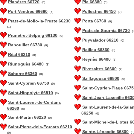
Planèzes 66720
Pia 66380
(0)
(0)
Port-Vendres 66660
Pollestres 66450
(7)
(0)
Prats-de-Mollo-la-Preste 66230
Porta 66760
(0)
(1)
Prats-de-Sournia 66730
(
Prunet-et-Belpuig 66130
(0)
Puyvalador 66210
(0)
Rabouillet 66730
(0)
Railleu 66360
(0)
Réal 66210
(0)
Reynès 66400
(3)
Riunoguès 66480
(3)
Rivesaltes 66600
(2)
Sahorre 66360
(0)
Saillagouse 66800
(0)
Saint-Cyprien 66750
(0)
Saint-Cyprien-Plage 6675
Saint-Hippolyte 66510
(0)
Saint-Jean-Lasseille 663
Saint-Laurent-de-Cerdans
Saint-Laurent-de-la-Sala
66260
(5)
66250
(0)
Saint-Martin 66220
(0)
Saint-Michel-de-Llotes 6
Saint-Pierre-dels-Forcats 66210
Sainte-Léocadie 66800
(0
(0)