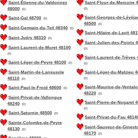
Saint-Étienne-du-Valdonnez
Saint-Flour-de-Mercoire 
48000
(0)
(0)
Saint-Georges-de-Lévéja
Saint-Gal 48700
(0)
48500
(0)
Saint-Germain-du-Teil 48340
(0)
Saint-Hilaire-de-Lavit 48
Saint-Juéry 48310
(0)
Saint-Julien-des-Points 
Saint-Laurent-de-Muret 48100
(0)
(0)
Saint-Laurent-de-Trèves 
Saint-Léger-de-Peyre 48100
(0)
(0)
Saint-Martin-de-Lansuscle
Saint-Léger-du-Malzieu 
48110
(0)
(0)
Saint-Maurice-de-Vental
Saint-Paul-le-Froid 48600
(0)
48220
(0)
Saint-Privat-de-Vallongue
Saint-Pierre-de-Nogaret 
48240
(0)
(0)
Saint-Saturnin 48500
(0)
Saint-Privat-du-Fau 4814
Sainte-Colombe-de-Peyre
Saint-Sauveur-de-Ginest
48130
(0)
48170
(0)