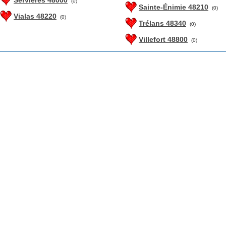
Servières 48000
(0)
Sainte-Énimie 48210
(0)
Vialas 48220
(0)
Trélans 48340
(0)
Villefort 48800
(0)