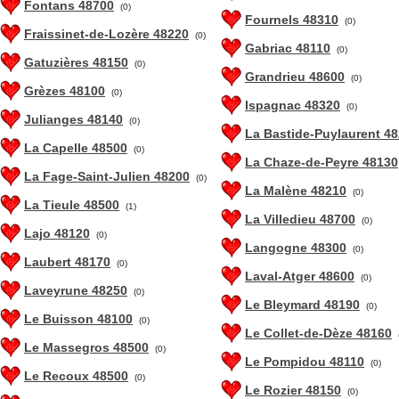
Fontans 48700
(0)
Fournels 48310
(0)
Fraissinet-de-Lozère 48220
(0)
Gabriac 48110
(0)
Gatuzières 48150
(0)
Grandrieu 48600
(0)
Grèzes 48100
(0)
Ispagnac 48320
(0)
Julianges 48140
(0)
La Bastide-Puylaurent 4
La Capelle 48500
(0)
La Chaze-de-Peyre 48130
La Fage-Saint-Julien 48200
(0)
La Malène 48210
(0)
La Tieule 48500
(1)
La Villedieu 48700
(0)
Lajo 48120
(0)
Langogne 48300
(0)
Laubert 48170
(0)
Laval-Atger 48600
(0)
Laveyrune 48250
(0)
Le Bleymard 48190
(0)
Le Buisson 48100
(0)
Le Collet-de-Dèze 48160
Le Massegros 48500
(0)
Le Pompidou 48110
(0)
Le Recoux 48500
(0)
Le Rozier 48150
(0)