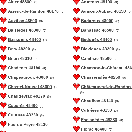
Altier 48800
Antrenas 48100
(0)
(0)
Arzenc-de-Randon 48170
Aumont-Aubrac 48130
(0)
(0)
Auxillac 48500
Badaroux 48000
(0)
(0)
Balsièges 48000
Banassac 48500
(0)
(0)
Bassurels 48400
Bédouès 48400
(0)
(0)
Berc 48200
Blavignac 48200
(0)
(0)
Brion 48310
Canilhac 48500
(0)
(0)
Chadenet 48190
Chambon-le-Château 48
(0)
Chapeauroux 48600
Chasseradès 48250
(0)
(0)
Chastel-Nouvel 48000
Châteauneuf-de-Randon
(0)
(0)
Chaudeyrac 48170
(0)
Chaulhac 48140
(0)
Cocurès 48400
(0)
Cubières 48190
(0)
Cultures 48230
(0)
Esclanèdes 48230
(0)
Fau-de-Peyre 48130
(0)
Florac 48400
(0)