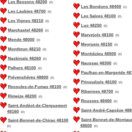
Les Bessons 48200
(0)
Les Bondons 48400
(1)
Les Laubies 48700
(0)
Les Salces 48100
(0)
Les Vignes 48210
(0)
Luc 48250
(0)
Marchastel 48260
(0)
Marvejols 48100
(0)
Mende 48000
(0)
Meyrueis 48150
(0)
Montbrun 48210
(0)
Montjézieu 48500
(0)
Nasbinals 48260
(0)
Naussac 48300
(0)
Palhers 48100
(0)
Paulhac-en-Margeride 48
Prévenchères 48800
(0)
Prinsuéjols 48100
(0)
Recoules-de-Fumas 48100
(0)
Ribennes 48700
(0)
Rimeize 48200
(0)
Rousses 48400
(0)
Saint-Andéol-de-Clerguemort
Saint-André-Capcèze 488
48160
(0)
Saint-Bonnet-de-Montau
Saint-Bonnet-de-Chirac 48100
48600
(0)
(0)