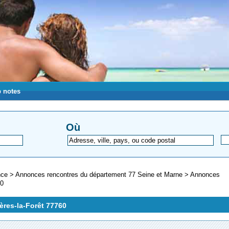
 notes
Où
ance
>
Annonces rencontres du département 77 Seine et Marne
>
Annonces
60
ères-la-Forêt 77760